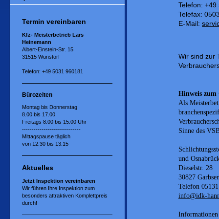
Telefon: +49
Telefax: 050
Termin vereinbaren
E-Mail:
serv
Kfz- Meisterbetrieb Lars
Heinemann
Albert-Einstein-Str. 15
Wir sind zur
31515 Wunstorf
Verbrauchersc
Telefon: +49 5031 960181
Hinweis zum 
Bürozeiten
Als Meisterbe
Montag bis Donnerstag
branchenspezif
8.00 bis 17.00
Verbrauchersch
Freitags
8.00 bis 15.00 Uhr
------------------------------
Sinne des VSBG
Mittagspause täglich
von 12.30 bis 13.15
Schlichtungss
und Osnabrüc
Aktuelles
Dieselstr. 28
30827 Garbse
Jetzt Inspektion vereinbaren
Telefon 0
Wir führen Ihre Inspektion zum
info@idk-hann
besonders attraktiven Komplettpreis
durch!
Informationen 