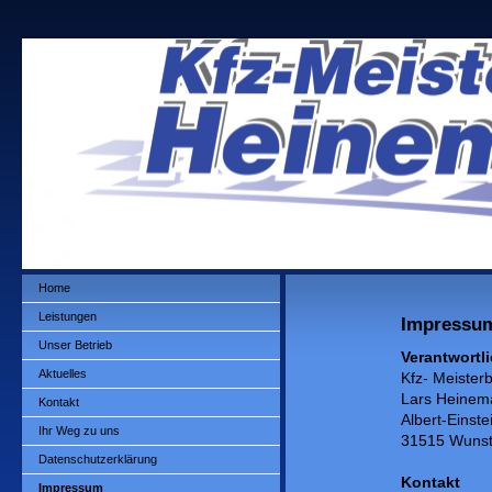
Home
Leistungen
Impressu
Unser Betrieb
Verantwortli
Aktuelles
Kfz- Meister
Lars Heinem
Kontakt
Albert-Einste
Ihr Weg zu uns
31515 Wunst
Datenschutzerklärung
Kontakt
Impressum