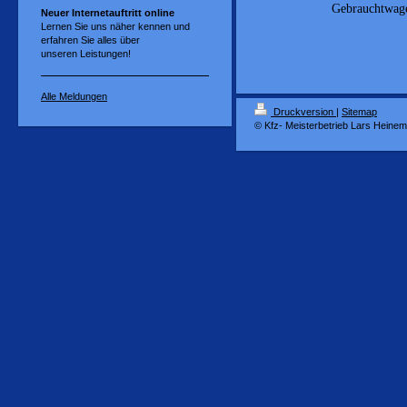
Gebrauchtwage
Neuer Internetauftritt online
Lernen Sie uns näher kennen und
erfahren Sie alles über
unseren Leistungen!
Alle Meldungen
Druckversion
|
Sitemap
© Kfz- Meisterbetrieb Lars Heine