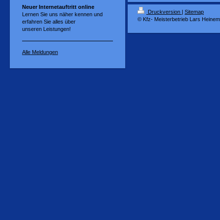
Neuer Internetauftritt online
Druckversion
|
Sitemap
Lernen Sie uns näher kennen und
© Kfz- Meisterbetrieb Lars Heine
erfahren Sie alles über
unseren Leistungen!
Alle Meldungen